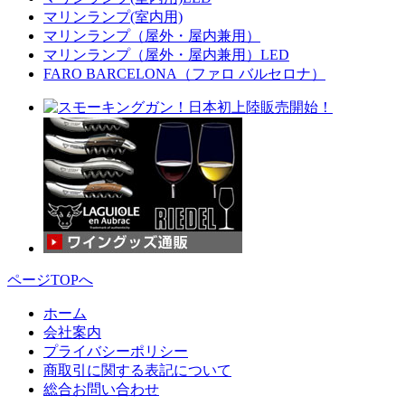
マリンランプ(室内用)
マリンランプ（屋外・屋内兼用）
マリンランプ（屋外・屋内兼用）LED
FARO BARCELONA（ファロ バルセロナ）
ページTOPへ
ホーム
会社案内
プライバシーポリシー
商取引に関する表記について
総合お問い合わせ