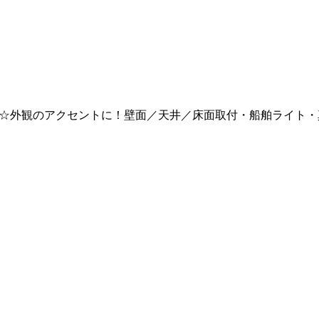
。
】(700541)☆外観のアクセントに！壁面／天井／床面取付・船舶