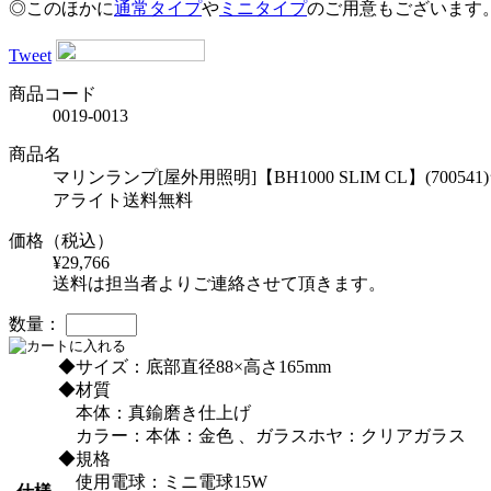
◎このほかに
通常タイプ
や
ミニタイプ
のご用意もございます
Tweet
商品コード
0019-0013
商品名
マリンランプ[屋外用照明]【BH1000 SLIM CL
アライト送料無料
価格（税込）
¥29,766
送料は担当者よりご連絡させて頂きます。
数量：
◆サイズ：底部直径88×高さ165mm
◆材質
本体：真鍮磨き仕上げ
カラー：本体：金色 、ガラスホヤ：クリアガラス
◆規格
使用電球：ミニ電球15W