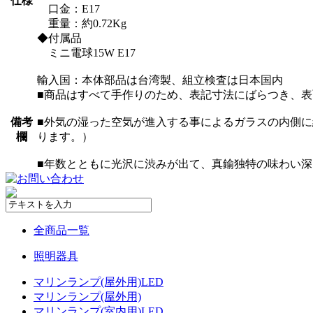
仕様
口金：E17
重量：約0.72Kg
◆付属品
ミニ電球15W E17
輸入国：本体部品は台湾製、組立検査は日本国内
■商品はすべて手作りのため、表記寸法にばらつき、
備考
■外気の湿った空気が進入する事によるガラスの内側
欄
ります。）
■年数とともに光沢に渋みが出て、真鍮独特の味わい深
全商品一覧
照明器具
マリンランプ(屋外用)LED
マリンランプ(屋外用)
マリンランプ(室内用)LED