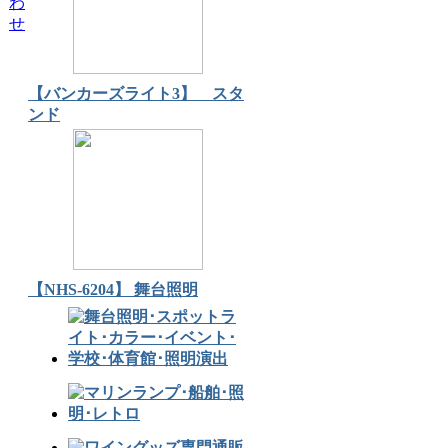
わ
せ
【バンカーズライト3】 スタ
ンド
【NHS-6204】 舞台照明