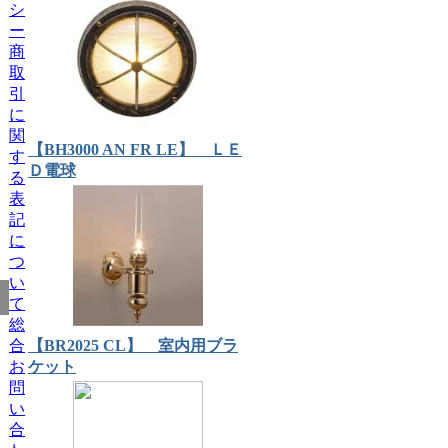
シ
ー
商
取
引
に
関
【BH3000 AN FR LE】 ＬＥ
す
Ｄ電球
る
表
記
に
つ
い
て
総
合
【BR2025 CL】 室内用ブラ
お
ケット
問
い
合