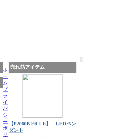
売れ筋アイテム
ホ
ー
ム
プ
ラ
イ
バ
シ
ー
【P2060B FR LE】 LEDペン
ポ
ダント
リ