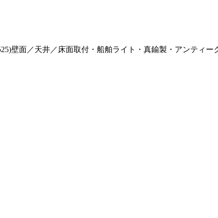
CL】(700525)壁面／天井／床面取付・船舶ライト・真鍮製・ア