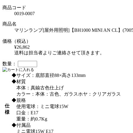
商品コード
0019-0007
商品名
マリンランプ[屋外用照明]【BH1000 MINI AN 
価格（税込）
¥26,862
送料は担当者よりご連絡させて頂きます。
数量：
◆サイズ：底部直径88×高さ133mm
◆材質
本体：真鍮古色仕上げ
カラー：本体：古色、ガラスホヤ：クリアガラス
◆規格
仕
使用電球：ミニ電球15W
様
口金：E17
重量：約0.7Kg
◆付属品
ミニ電球15W E17