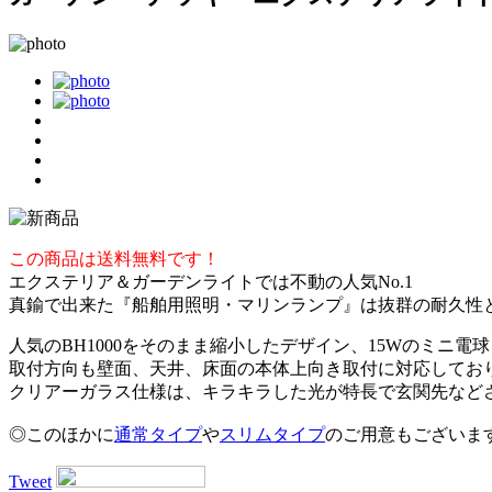
この商品は送料無料です！
エクステリア＆ガーデンライトでは不動の人気No.1
真鍮で出来た『船舶用照明・マリンランプ』は抜群の耐久性
人気のBH1000をそのまま縮小したデザイン、15Wのミニ
取付方向も壁面、天井、床面の本体上向き取付に対応してお
クリアーガラス仕様は、キラキラした光が特長で玄関先など
◎このほかに
通常タイプ
や
スリムタイプ
のご用意もございま
Tweet