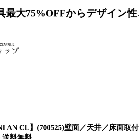
具最大75%OFFからデザイン
INI AN CL】(700525)壁面／天井
ト送料無料