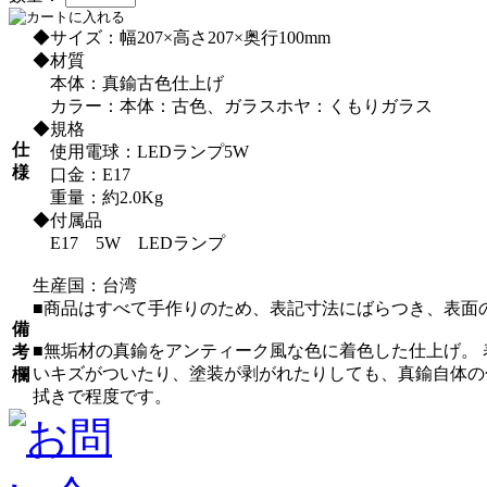
◆サイズ：幅207×高さ207×奥行100mm
◆材質
本体：真鍮古色仕上げ
カラー：本体：古色、ガラスホヤ：くもりガラス
◆規格
仕
使用電球：LEDランプ5W
様
口金：E17
重量：約2.0Kg
◆付属品
E17 5W LEDランプ
生産国：台湾
■商品はすべて手作りのため、表記寸法にばらつき、表面
備
■無垢材の真鍮をアンティーク風な色に着色した仕上げ。
考
いキズがついたり、塗装が剥がれたりしても、真鍮自体の
欄
拭きで程度です。